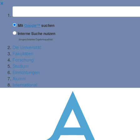
✖
Suchbegriff
Mit
Google™
suchen
Interne Suche nutzen
(eingeschränkte Ergebnisqualität)
Die Universität
Fakultäten
Forschung
Studium
Einrichtungen
Alumni
International