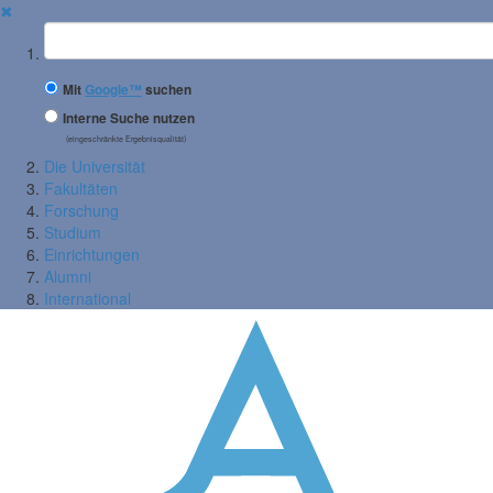
✖
Suchbegriff
Mit
Google™
suchen
Interne Suche nutzen
(eingeschränkte Ergebnisqualität)
Die Universität
Fakultäten
Forschung
Studium
Einrichtungen
Alumni
International