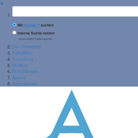
✖
Suchbegriff
Mit
Google™
suchen
Interne Suche nutzen
(eingeschränkte Ergebnisqualität)
Die Universität
Fakultäten
Forschung
Studium
Einrichtungen
Alumni
International