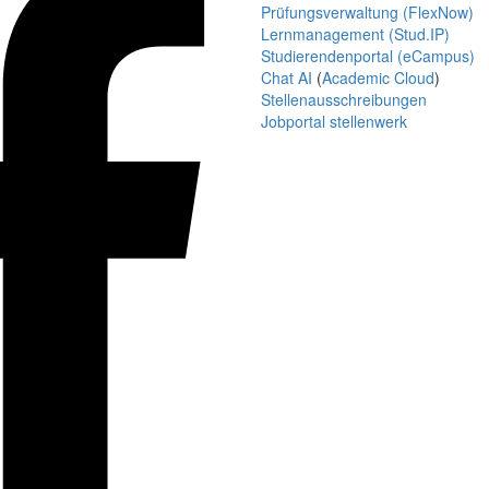
Prüfungsverwaltung (FlexNow)
Lernmanagement (Stud.IP)
Studierendenportal (eCampus)
Chat AI
(
Academic Cloud
)
Stellenausschreibungen
Jobportal stellenwerk