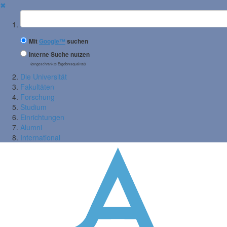
✖
Suchbegriff
Mit
Google™
suchen
Interne Suche nutzen
(eingeschränkte Ergebnisqualität)
Die Universität
Fakultäten
Forschung
Studium
Einrichtungen
Alumni
International