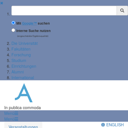
✖
Suchbegriff
Mit
Google™
suchen
Interne Suche nutzen
(eingeschränkte Ergebnisqualität)
Die Universität
Fakultäten
Forschung
Studium
Einrichtungen
Alumni
International
In publica commoda
Menü
Menü
ENGLISH
Veranstaltungen