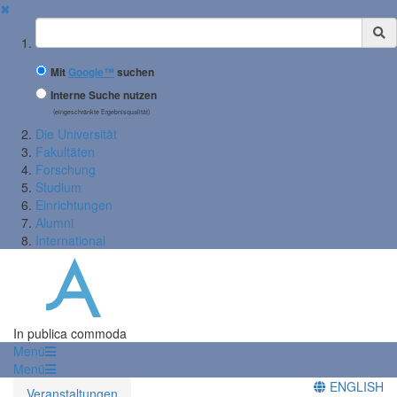
✖
Suchbegriff
Mit
Google™
suchen
Interne Suche nutzen
(eingeschränkte Ergebnisqualität)
Die Universität
Fakultäten
Forschung
Studium
Einrichtungen
Alumni
International
In publica commoda
Menü
Menü
ENGLISH
Veranstaltungen