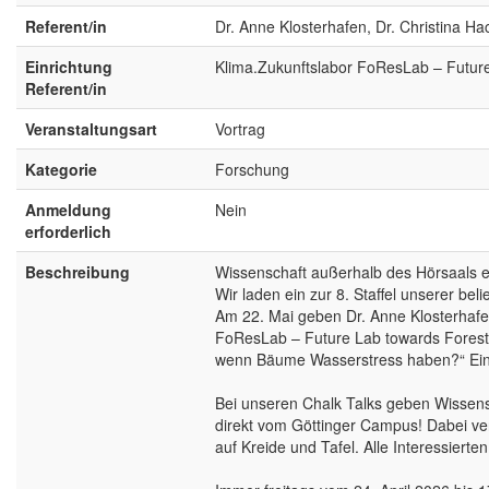
Referent/in
Dr. Anne Klosterhafen, Dr. Christina H
Einrichtung
Klima.Zukunftslabor FoResLab – Future
Referent/in
Veranstaltungsart
Vortrag
Kategorie
Forschung
Anmeldung
Nein
erforderlich
Beschreibung
Wissenschaft außerhalb des Hörsaals e
Wir laden ein zur 8. Staffel unserer be
Am 22. Mai geben Dr. Anne Klosterhafe
FoResLab – Future Lab towards Forests 
wenn Bäume Wasserstress haben?“ Einbli
Bei unseren Chalk Talks geben Wissensc
direkt vom Göttinger Campus! Dabei ve
auf Kreide und Tafel. Alle Interessierte