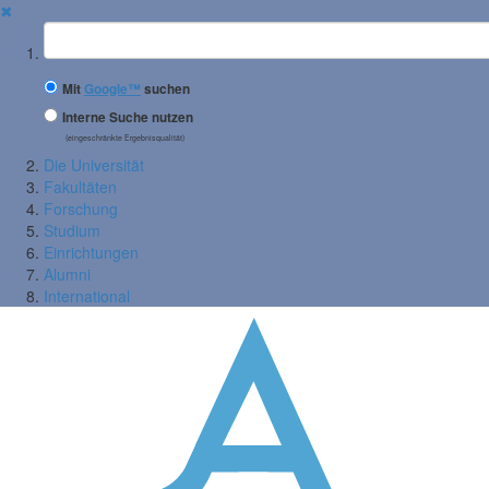
✖
Suchbegriff
Mit
Google™
suchen
Interne Suche nutzen
(eingeschränkte Ergebnisqualität)
Die Universität
Fakultäten
Forschung
Studium
Einrichtungen
Alumni
International