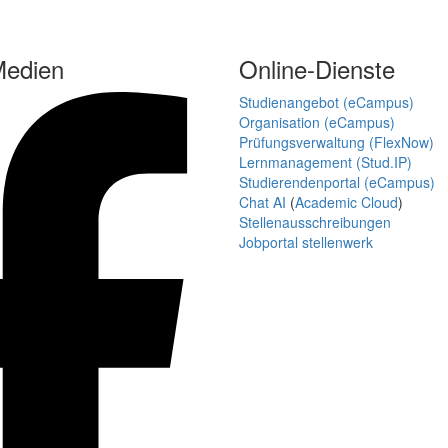
Medien
Online-Dienste
Studienangebot (eCampus)
Organisation (eCampus)
Prüfungsverwaltung (FlexNow)
Lernmanagement (Stud.IP)
Studierendenportal (eCampus)
Chat AI
(
Academic Cloud
)
Stellenausschreibungen
Jobportal stellenwerk