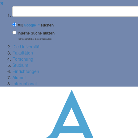
✖
Suchbegriff
Mit
Google™
suchen
Interne Suche nutzen
(eingeschränkte Ergebnisqualität)
Die Universität
Fakultäten
Forschung
Studium
Einrichtungen
Alumni
International