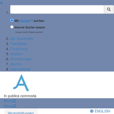
✖
Suchbegriff
Mit
Google™
suchen
Interne Suche nutzen
(eingeschränkte Ergebnisqualität)
Die Universität
Fakultäten
Forschung
Studium
Einrichtungen
Alumni
International
In publica commoda
Menü
Menü
ENGLISH
Veranstaltungen