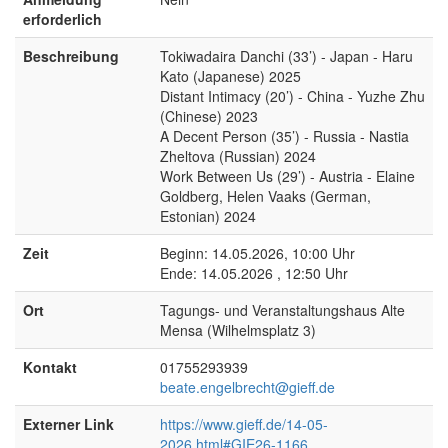
erforderlich
Beschreibung
Tokiwadaira Danchi (33’) - Japan - Haru
Kato (Japanese) 2025
Distant Intimacy (20’) - China - Yuzhe Zhu
(Chinese) 2023
A Decent Person (35’) - Russia - Nastia
Zheltova (Russian) 2024
Work Between Us (29’) - Austria - Elaine
Goldberg, Helen Vaaks (German,
Estonian) 2024
Zeit
Beginn: 14.05.2026, 10:00 Uhr
Ende: 14.05.2026 , 12:50 Uhr
Ort
Tagungs- und Veranstaltungshaus Alte
Mensa (Wilhelmsplatz 3)
Kontakt
01755293939
beate.engelbrecht@gieff.de
Externer Link
https://www.gieff.de/14-05-
2026.html#GIE26-1166