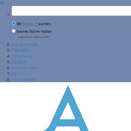
✖
Suchbegriff
Mit
Google™
suchen
Interne Suche nutzen
(eingeschränkte Ergebnisqualität)
Die Universität
Fakultäten
Forschung
Studium
Einrichtungen
Alumni
International