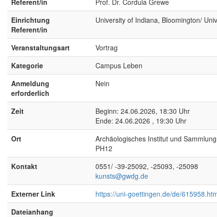
Referent/in
Prof. Dr. Cordula Grewe
Einrichtung
University of Indiana, Bloomington/ Un
Referent/in
Veranstaltungsart
Vortrag
Kategorie
Campus Leben
Anmeldung
Nein
erforderlich
Zeit
Beginn: 24.06.2026, 18:30 Uhr
Ende: 24.06.2026 , 19:30 Uhr
Ort
Archäologisches Institut und Sammlun
PH12
Kontakt
0551/ -39-25092, -25093, -25098
kunsts@gwdg.de
Externer Link
https://uni-goettingen.de/de/615958.htm
Dateianhang