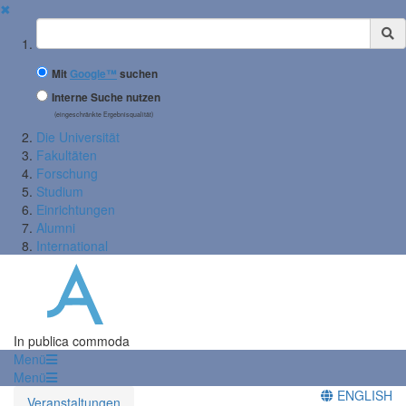
✖
Suchbegriff
Mit
Google™
suchen
Interne Suche nutzen
(eingeschränkte Ergebnisqualität)
Die Universität
Fakultäten
Forschung
Studium
Einrichtungen
Alumni
International
In publica commoda
Menü
Menü
ENGLISH
Veranstaltungen