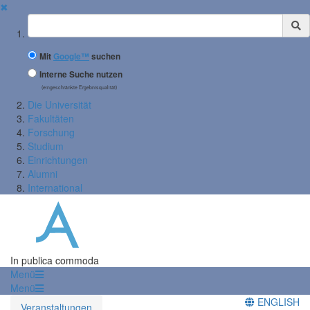
✖
Suchbegriff
Mit
Google™
suchen
Interne Suche nutzen
(eingeschränkte Ergebnisqualität)
Die Universität
Fakultäten
Forschung
Studium
Einrichtungen
Alumni
International
In publica commoda
Menü
Menü
ENGLISH
Veranstaltungen