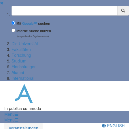
✖
Suchbegriff
Mit
Google™
suchen
Interne Suche nutzen
(eingeschränkte Ergebnisqualität)
Die Universität
Fakultäten
Forschung
Studium
Einrichtungen
Alumni
International
In publica commoda
Menü
Menü
ENGLISH
Veranstaltungen