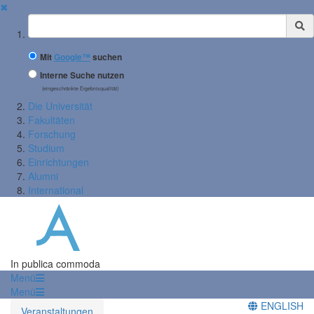
✖
Suchbegriff
Mit
Google™
suchen
Interne Suche nutzen
(eingeschränkte Ergebnisqualität)
Die Universität
Fakultäten
Forschung
Studium
Einrichtungen
Alumni
International
In publica commoda
Menü
Menü
ENGLISH
Veranstaltungen