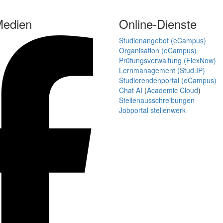
Medien
Online-Dienste
Studienangebot (eCampus)
Organisation (eCampus)
Prüfungsverwaltung (FlexNow)
Lernmanagement (Stud.IP)
Studierendenportal (eCampus)
Chat AI
(
Academic Cloud
)
Stellenausschreibungen
Jobportal stellenwerk