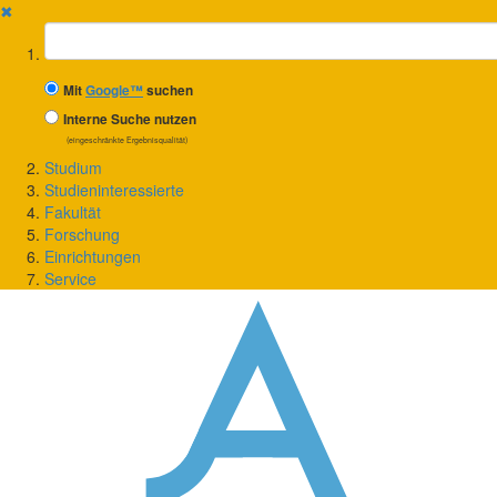
✖
Suchbegriff
Mit
Google™
suchen
Interne Suche nutzen
(eingeschränkte Ergebnisqualität)
Studium
Studieninteressierte
Fakultät
Forschung
Einrichtungen
Service