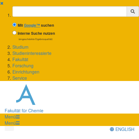
✖
Suchbegriff
Mit
Google™
suchen
Interne Suche nutzen
(eingeschränkte Ergebnisqualität)
Studium
Studieninteressierte
Fakultät
Forschung
Einrichtungen
Service
Fakultät für Chemie
Menü
Menü
ENGLISH