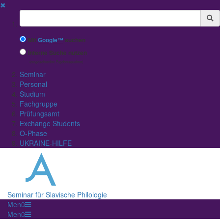
✖
Suchbegriff
Mit
Google™
suchen
Interne Suche nutzen
(eingeschränkte Ergebnisqualität)
Seminar
Personal
Studium
Fachgruppe
Prüfungsamt
Exchange Students
O-Phase
UKRAINE-HILFE
Seminar für Slavische Philologie
Menü
Menü