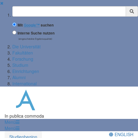
✖
Suchbegriff
Mit
Google™
suchen
Interne Suche nutzen
(eingeschränkte Ergebnisqualität)
Die Universität
Fakultäten
Forschung
Studium
Einrichtungen
Alumni
International
In publica commoda
Menü
Menü
ENGLISH
Studienbeginn