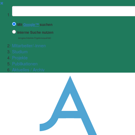
✖
Suchbegriff
Mit
Google™
suchen
Interne Suche nutzen
(eingeschränkte Ergebnisqualität)
Mitarbeiter/-innen
Studium
Projekte
Publikationen
Aktuelles / Archiv