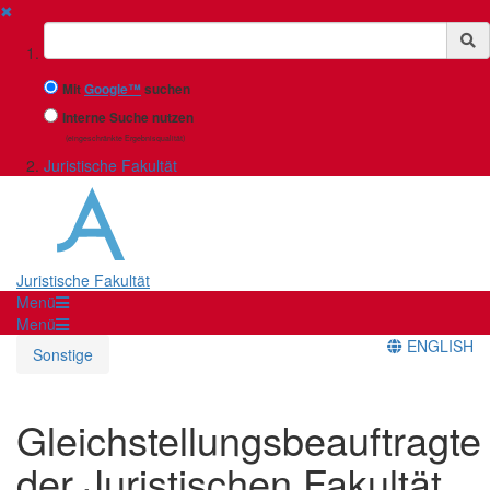
✖
Suchbegriff
Mit
Google™
suchen
Interne Suche nutzen
(eingeschränkte Ergebnisqualität)
Juristische Fakultät
Juristische Fakultät
Menü
Menü
ENGLISH
Sonstige
Gleichstellungsbeauftragte
der Juristischen Fakultät