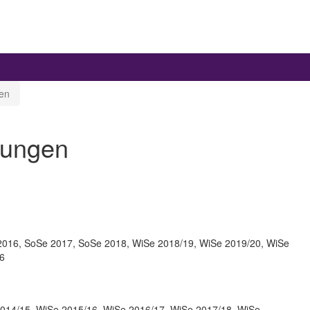
en
tungen
016, SoSe 2017, SoSe 2018, WiSe 2018/19, WiSe 2019/20, WiSe
26
014/15, WiSe 2015/16, WiSe 2016/17, WiSe 2017/18, WiSe