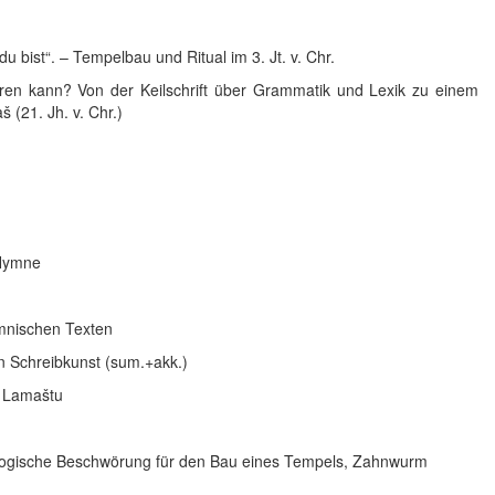
u bist“. – Tempelbau und Ritual im 3. Jt. v. Chr.
ren kann? Von der Keilschrift über Grammatik und Lexik zu einem
(21. Jh. v. Chr.)
-Hymne
ymnischen Texten
 Schreibkunst (sum.+akk.)
n Lamaštu
ogische Beschwörung für den Bau eines Tempels, Zahnwurm