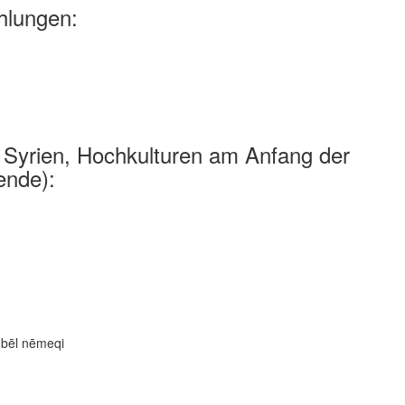
hlungen:
und Syrien, Hochkulturen am Anfang der
ende):
l bēl nēmeqi