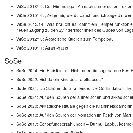
WiSe 2018/19: Der Himmelsgott An nach sumerischen Texten
WiSe 2015/16: „Zeige mir, wie du baust, und ich sage dir, wer d
WiSe 2013/14: Was braucht es, damit ein Tempel funktionie
neuen Zugang zu den Zylinderinschriften des Gudea von Lagaš 
WiSe 2012/13: Akkadische Quellen zum Tempelbau
WiSe 2010/11: Atram-ḫasīs
SoSe
SoSe 2024: Ein Preislied auf Nintu oder die sogenannte Keš
SoSe 2022: Bist du ein Kind des Tafelhauses?
SoSe 2021: Du Schöne, du Strahlende: Die Göttin Babu in h
SoSe 2021: Auf den Spuren der sumerischen und akkadischen
SoSe 2020: Akkadische Rituale gegen die Krankheitsdämoni
SoSe 2018: Auf den Spuren der Nomaden im Reich von Mari
SoSe 2017: Schöpfungserzählungen – Dunnu, Labbu, kosmol
SoSe 2017: Ḫammurapi von Babylon