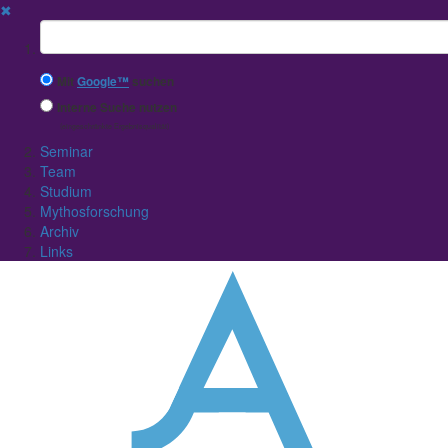
✖
Suchbegriff
Mit
Google™
suchen
Interne Suche nutzen
(eingeschränkte Ergebnisqualität)
Seminar
Team
Studium
Mythosforschung
Archiv
Links