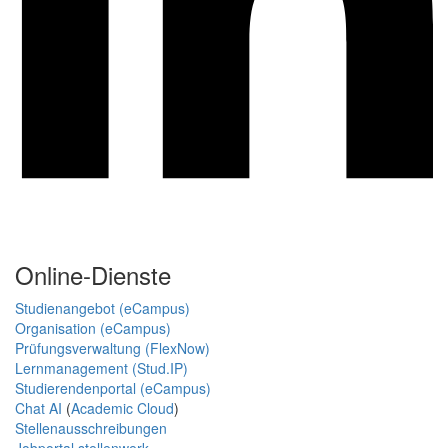
Online-Dienste
Studienangebot (eCampus)
Organisation (eCampus)
Prüfungsverwaltung (FlexNow)
Lernmanagement (Stud.IP)
Studierendenportal (eCampus)
Chat AI
(
Academic Cloud
)
Stellenausschreibungen
Jobportal stellenwerk