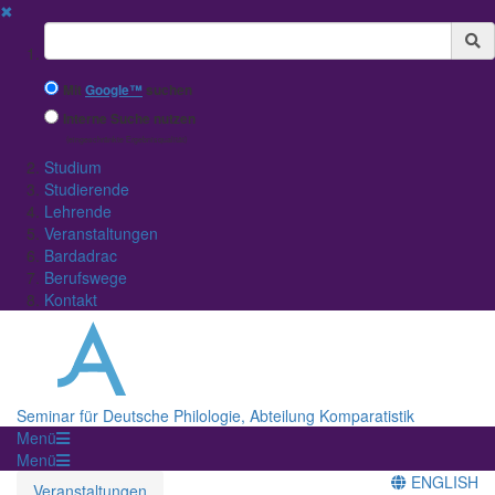
✖
Suchbegriff
Mit
Google™
suchen
Interne Suche nutzen
(eingeschränkte Ergebnisqualität)
Studium
Studierende
Lehrende
Veranstaltungen
Bardadrac
Berufswege
Kontakt
Seminar für Deutsche Philologie, Abteilung Komparatistik
Menü
Menü
ENGLISH
Veranstaltungen