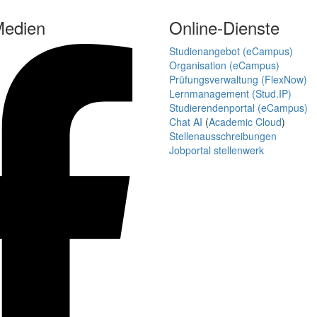
Medien
Online-Dienste
Studienangebot (eCampus)
Organisation (eCampus)
Prüfungsverwaltung (FlexNow)
Lernmanagement (Stud.IP)
Studierendenportal (eCampus)
Chat AI
(
Academic Cloud
)
Stellenausschreibungen
Jobportal stellenwerk