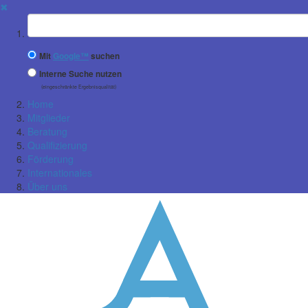
✖
Suchbegriff
Mit
Google™
suchen
Interne Suche nutzen
(eingeschränkte Ergebnisqualität)
Home
Mitglieder
Beratung
Qualifizierung
Förderung
Internationales
Über uns