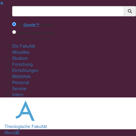
✖
Suchbegriff
Mit
Google™
suchen
Interne Suche nutzen
(eingeschränkte Ergebnisqualität)
Die Fakultät
Aktuelles
Studium
Forschung
Einrichtungen
Bibliothek
Personal
Service
Intern
Theologische Fakultät
Menü