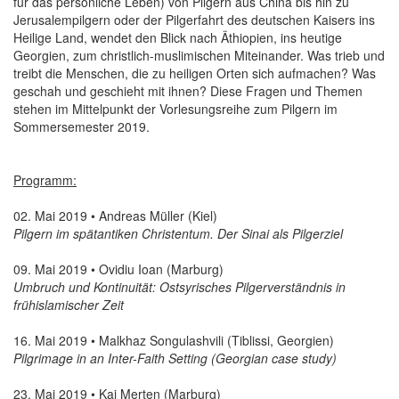
für das persönliche Leben) von Pilgern aus China bis hin zu
Jerusalempilgern oder der Pilgerfahrt des deutschen Kaisers ins
Heilige Land, wendet den Blick nach Äthiopien, ins heutige
Georgien, zum christlich-muslimischen Miteinander. Was trieb und
treibt die Menschen, die zu heiligen Orten sich aufmachen? Was
geschah und geschieht mit ihnen? Diese Fragen und Themen
stehen im Mittelpunkt der Vorlesungsreihe zum Pilgern im
Sommersemester 2019.
Programm:
02. Mai 2019 • Andreas Müller (Kiel)
Pilgern im spätantiken Christentum. Der Sinai als Pilgerziel
09. Mai 2019 • Ovidiu Ioan (Marburg)
Umbruch und Kontinuität: Ostsyrisches Pilgerverständnis in
frühislamischer Zeit
16. Mai 2019 • Malkhaz Songulashvili (Tiblissi, Georgien)
Pilgrimage in an Inter-Faith Setting (Georgian case study)
23. Mai 2019 • Kai Merten (Marburg)