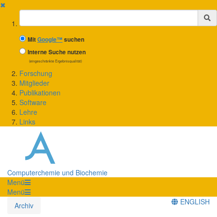
✖
Suchbegriff
Mit
Google™
suchen
Interne Suche nutzen
(eingeschränkte Ergebnisqualität)
Forschung
Mitglieder
Publikationen
Software
Lehre
Links
Computerchemie und Biochemie
Menü
Menü
ENGLISH
Archiv