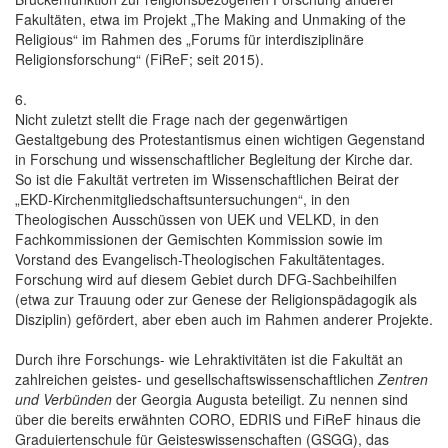
Fakultäten, etwa im Projekt „The Making and Unmaking of the
Religious“ im Rahmen des „Forums für interdisziplinäre
Religionsforschung“ (FiReF; seit 2015).
6.
Nicht zuletzt stellt die Frage nach der gegenwärtigen
Gestaltgebung des Protestantismus einen wichtigen Gegenstand
in Forschung und wissenschaftlicher Begleitung der Kirche dar.
So ist die Fakultät vertreten im Wissenschaftlichen Beirat der
„EKD-Kirchenmitgliedschaftsuntersuchungen“, in den
Theologischen Ausschüssen von UEK und VELKD, in den
Fachkommissionen der Gemischten Kommission sowie im
Vorstand des Evangelisch-Theologischen Fakultätentages.
Forschung wird auf diesem Gebiet durch DFG-Sachbeihilfen
(etwa zur Trauung oder zur Genese der Religionspädagogik als
Disziplin) gefördert, aber eben auch im Rahmen anderer Projekte.
Durch ihre Forschungs- wie Lehraktivitäten ist die Fakultät an
zahlreichen geistes- und gesellschaftswissenschaftlichen
Zentren
und Verbünden
der Georgia Augusta beteiligt. Zu nennen sind
über die bereits erwähnten CORO, EDRIS und FiReF hinaus die
Graduiertenschule für Geisteswissenschaften (GSGG), das