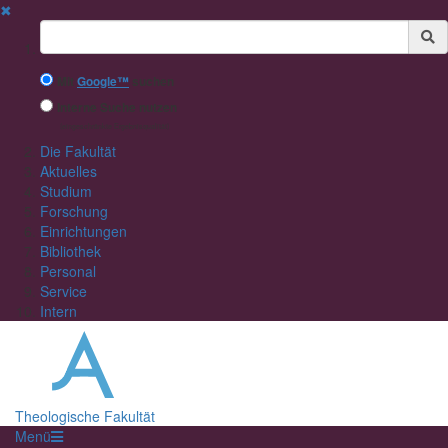
✖
Suchbegriff
Mit
Google™
suchen
Interne Suche nutzen
(eingeschränkte Ergebnisqualität)
Die Fakultät
Aktuelles
Studium
Forschung
Einrichtungen
Bibliothek
Personal
Service
Intern
Theologische Fakultät
Menü