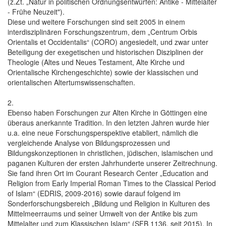
(z.Zt. „Natur in politischen Ordnungsentwürfen: Antike - Mittelalter
- Frühe Neuzeit").
Diese und weitere Forschungen sind seit 2005 in einem
interdisziplinären Forschungszentrum, dem „Centrum Orbis
Orientalis et Occidentalis“ (CORO) angesiedelt, und zwar unter
Beteiligung der exegetischen und historischen Disziplinen der
Theologie (Altes und Neues Testament, Alte Kirche und
Orientalische Kirchengeschichte) sowie der klassischen und
orientalischen Altertumswissenschaften.
2.
Ebenso haben Forschungen zur Alten Kirche in Göttingen eine
überaus anerkannte Tradition. In den letzten Jahren wurde hier
u.a. eine neue Forschungsperspektive etabliert, nämlich die
vergleichende Analyse von Bildungsprozessen und
Bildungskonzeptionen in christlichen, jüdischen, islamischen und
paganen Kulturen der ersten Jahrhunderte unserer Zeitrechnung.
Sie fand ihren Ort im Courant Research Center „Education and
Religion from Early Imperial Roman Times to the Classical Period
of Islam“ (EDRIS, 2009-2016) sowie darauf folgend im
Sonderforschungsbereich „Bildung und Religion in Kulturen des
Mittelmeerraums und seiner Umwelt von der Antike bis zum
Mittelalter und zum Klassischen Islam“ (SFB 1136, seit 2015). In