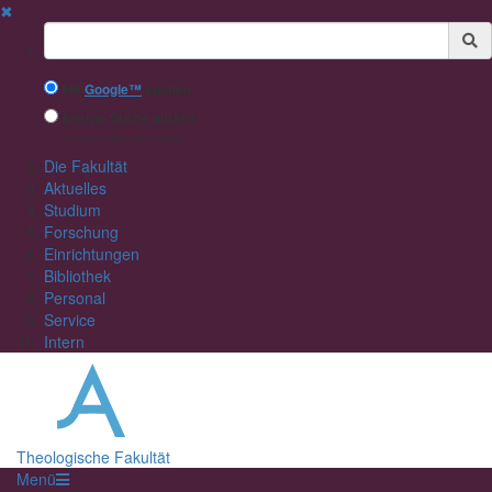
✖
Suchbegriff
Mit
Google™
suchen
Interne Suche nutzen
(eingeschränkte Ergebnisqualität)
Die Fakultät
Aktuelles
Studium
Forschung
Einrichtungen
Bibliothek
Personal
Service
Intern
Theologische Fakultät
Menü