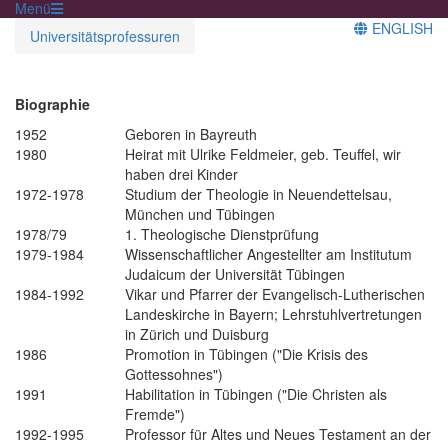
Menü
ENGLISH
Universitätsprofessuren
Biographie
1952
Geboren in Bayreuth
1980
Heirat mit Ulrike Feldmeier, geb. Teuffel, wir
haben drei Kinder
1972-1978
Studium der Theologie in Neuendettelsau,
München und Tübingen
1978/79
1. Theologische Dienstprüfung
1979-1984
Wissenschaftlicher Angestellter am Institutum
Judaicum der Universität Tübingen
1984-1992
Vikar und Pfarrer der Evangelisch-Lutherischen
Landeskirche in Bayern; Lehrstuhlvertretungen
in Zürich und Duisburg
1986
Promotion in Tübingen ("Die Krisis des
Gottessohnes")
1991
Habilitation in Tübingen ("Die Christen als
Fremde")
1992-1995
Professor für Altes und Neues Testament an der