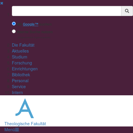
✖
Suchbegriff
Mit
Google™
suchen
Interne Suche nutzen
(eingeschränkte Ergebnisqualität)
Die Fakultät
Aktuelles
Studium
Forschung
Einrichtungen
Bibliothek
Personal
Service
Intern
Theologische Fakultät
Menü