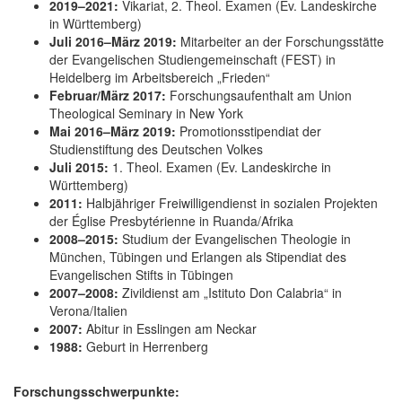
2019–2021:
Vikariat, 2. Theol. Examen (Ev. Landeskirche
in Württemberg)
Juli 2016–März 2019:
Mitarbeiter an der Forschungsstätte
der Evangelischen Studiengemeinschaft (FEST) in
Heidelberg im Arbeitsbereich „Frieden“
Februar/März 2017:
Forschungsaufenthalt am Union
Theological Seminary in New York
Mai 2016–März 2019:
Promotionsstipendiat der
Studienstiftung des Deutschen Volkes
Juli 2015:
1. Theol. Examen (Ev. Landeskirche in
Württemberg)
2011:
Halbjähriger Freiwilligendienst in sozialen Projekten
der Église Presbytérienne in Ruanda/Afrika
2008–2015:
Studium der Evangelischen Theologie in
München, Tübingen und Erlangen als Stipendiat des
Evangelischen Stifts in Tübingen
2007–2008:
Zivildienst am „Istituto Don Calabria“ in
Verona/Italien
2007:
Abitur in Esslingen am Neckar
1988:
Geburt in Herrenberg
Forschungsschwerpunkte: