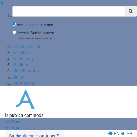
✖
Suchbegriff
Mit
Google™
suchen
Interne Suche nutzen
(eingeschränkte Ergebnisqualität)
Die Universität
Fakultäten
Forschung
Studium
Einrichtungen
Alumni
International
In publica commoda
Menü
Menü
ENGLISH
Studienfächer von A bis Z