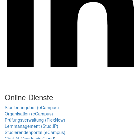
Online-Dienste
Studienangebot (eCampus)
Organisation (eCampus)
Prüfungsverwaltung (FlexNow)
Lernmanagement (Stud.IP)
Studierendenportal (eCampus)
Chat AI
(
Academic Cloud
)