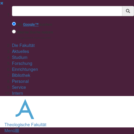
✖
Suchbegriff
Mit
Google™
suchen
Interne Suche nutzen
(eingeschränkte Ergebnisqualität)
Die Fakultät
Aktuelles
Studium
Forschung
Einrichtungen
Bibliothek
Personal
Service
Intern
Theologische Fakultät
Menü