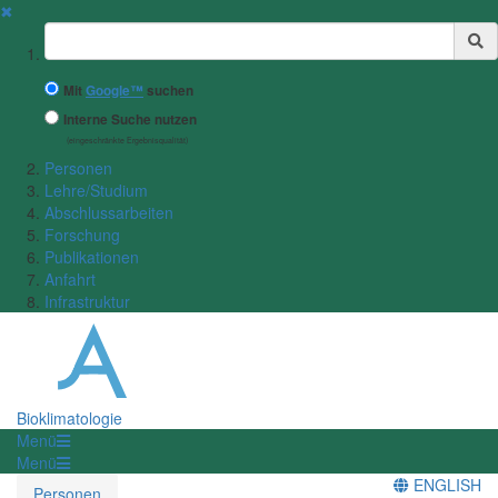
✖
Suchbegriff
Mit
Google™
suchen
Interne Suche nutzen
(eingeschränkte Ergebnisqualität)
Personen
Lehre/Studium
Abschlussarbeiten
Forschung
Publikationen
Anfahrt
Infrastruktur
Bioklimatologie
Menü
Menü
ENGLISH
Personen