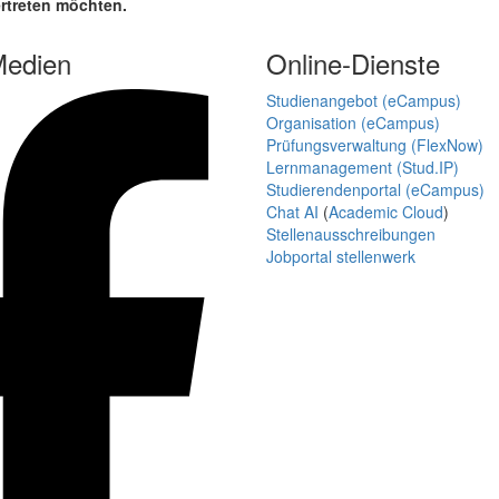
rtreten möchten.
Medien
Online-Dienste
Studienangebot (eCampus)
Organisation (eCampus)
Prüfungsverwaltung (FlexNow)
Lernmanagement (Stud.IP)
Studierendenportal (eCampus)
Chat AI
(
Academic Cloud
)
Stellenausschreibungen
Jobportal stellenwerk