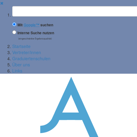
✖
Suchbegriff
Mit
Google™
suchen
Interne Suche nutzen
(eingeschränkte Ergebnisqualität)
Startseite
Vertreter/innen
Graduiertenschulen
Über uns
Links