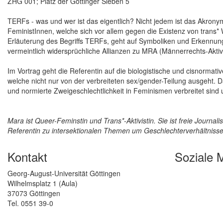
ZHG 001; Platz der Göttinger Sieben 5
TERFs - was und wer ist das eigentlich? Nicht jedem ist das Akrony
FeministInnen, welche sich vor allem gegen die Existenz von trans*
Erläuterung des Begriffs TERFs, geht auf Symboliken und Erkennu
vermeintlich widersprüchliche Allianzen zu MRA (Männerrechts-Aktiv
Im Vortrag geht die Referentin auf die biologistische und cisnorma
welche nicht nur von der verbreiteten sex/gender-Teilung ausgeht. Da
und normierte Zweigeschlechtlichkeit in Feminismen verbreitet sind un
Mara ist Queer-Feminstin und Trans*-Aktivistin. Sie ist freie Journa
Referentin zu intersektionalen Themen um Geschlechterverhältniss
Kontakt
Soziale 
Georg-August-Universität Göttingen
Wilhelmsplatz 1 (Aula)
37073 Göttingen
Tel. 0551 39-0