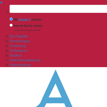
✖
Suchbegriff
Mit
Google™
suchen
Interne Suche nutzen
(eingeschränkte Ergebnisqualität)
Die Fakultät
Einrichtungen
Forschung
Professuren
Studium
Internationalisierung
Gleichstellung