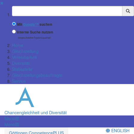
✖
Suchbegriff
Mit
Google™
suchen
Interne Suche nutzen
(eingeschränkte Ergebnisqualität)
Home
Gleichstellung
Vereinbarkeit
Diversität
Stabsstelle
Gleichstellungsbeauftragte
Service
Chancengleichheit und Diversität
Menü
Menü
ENGLISH
Göttingen CompetencePLUS