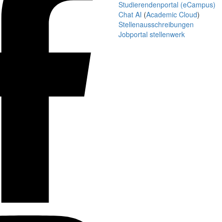
Studierendenportal (eCampus)
Chat AI
(
Academic Cloud
)
Stellenausschreibungen
Jobportal stellenwerk