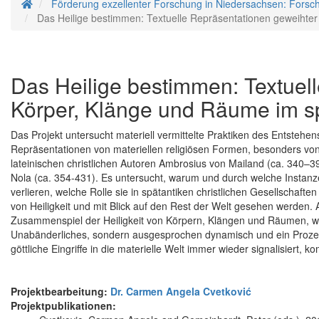
Startseite
Förderung exzellenter Forschung in Niedersachsen: Forsc
Das Heilige bestimmen: Textuelle Repräsentationen geweihte
Das Heilige bestimmen: Textuel
Körper, Klänge und Räume im s
Das Projekt untersucht materiell vermittelte Praktiken des Entstehen
Repräsentationen von materiellen religiösen Formen, besonders v
lateinischen christlichen Autoren Ambrosius von Mailand (ca. 340–
Nola (ca. 354-431). Es untersucht, warum und durch welche Instanz
verlieren, welche Rolle sie in spätantiken christlichen Gesellschaften 
von Heiligkeit und mit Blick auf den Rest der Welt gesehen werden.
Zusammenspiel der Heiligkeit von Körpern, Klängen und Räumen, wird
Unabänderliches, sondern ausgesprochen dynamisch und ein Prozess
göttliche Eingriffe in die materielle Welt immer wieder signalisiert,
Projektbearbeitung:
Dr. Carmen Angela Cvetković
Projektpublikationen: