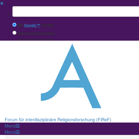
✖
Suchbegriff
Mit
Google™
suchen
Interne Suche nutzen
(eingeschränkte Ergebnisqualität)
Forum für interdisziplinäre Religionsforschung (FiReF)
Menü
Menü