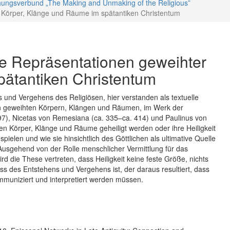
hungsverbund „The Making and Unmaking of the Religious”
r Körper, Klänge und Räume im spätantiken Christentum
le Repräsentationen geweihter
pätantiken Christentum
s und Vergehens des Religiösen, hier verstanden als textuelle
on geweihten Körpern, Klängen und Räumen, im Werk der
397), Nicetas von Remesiana (ca. 335–ca. 414) und Paulinus von
en Körper, Klänge und Räume geheiligt werden oder ihre Heiligkeit
spielen und wie sie hinsichtlich des Göttlichen als ultimative Quelle
 Ausgehend von der Rolle menschlicher Vermittlung für das
 die These vertreten, dass Heiligkeit keine feste Größe, nichts
 des Entstehens und Vergehens ist, der daraus resultiert, dass
 kommuniziert und interpretiert werden müssen.