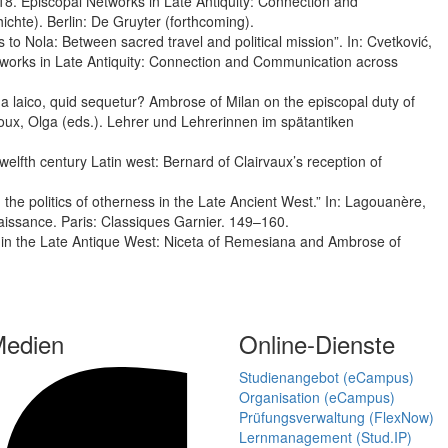
8. Episcopal Networks in Late Antiquity: Connection and
hte). Berlin: De Gruyter (forthcoming).
to Nola: Between sacred travel and political mission”. In: Cvetković,
works in Late Antiquity: Connection and Communication across
 laico, quid sequetur? Ambrose of Milan on the episcopal duty of
oux, Olga (eds.). Lehrer und Lehrerinnen im spätantiken
elfth century Latin west: Bernard of Clairvaux’s reception of
the politics of otherness in the Late Ancient West.” In: Lagouanère,
naissance. Paris: Classiques Garnier. 149–160.
s in the Late Antique West: Niceta of Remesiana and Ambrose of
Medien
Online-Dienste
Studienangebot (eCampus)
Organisation (eCampus)
Prüfungsverwaltung (FlexNow)
Lernmanagement (Stud.IP)