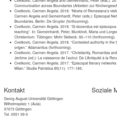
Cvetkovic, Carmen Angela and Gemeinhardt, Peter (eds.). 201
Communication across Boundaries (Arbeiten zur Kirchengeschic
Cvetkovic, Carmen Angela. 2018. “Niceta of Remesiana’s visits 
Carmen Angela and Gemeinhardt, Peter (eds.): Episcopal Net
Boundaries. Berlin: De Gruyter (forthcoming).
Cvetkovic, Carmen Angela. 2018. “Si docendus est episcopus a
teaching”. In: Gemeinhardt, Peter, Munkholt, Maria und Lorge
Christentum. Tübingen: Mohr Siebeck. 92–110 (forthcoming).
Cvetkovic, Carmen Angela. 2018. “Contested authority in the tw
origen.” Adamantius (forthcoming).
Cvetkovic, Carmen Angela. 2017. “Christianity, Romanitas and 
Jerôme (ed.): La naissance de l’autrui: De L’Antiquité à la Re
Cvetkovic, Carmen Angela. 2017. “Episcopal literary network
Milan.” Studia Patristica 85(11). 177–185.
Kontakt
Soziale 
Georg-August-Universität Göttingen
Wilhelmsplatz 1 (Aula)
37073 Göttingen
Tel. 0551 39-0