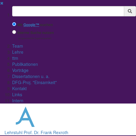
✖
Suchbegriff
Mit
Google™
suchen
Interne Suche nutzen
(eingeschränkte Ergebnisqualität)
Team
Lehre
ttm
Publikationen
Vorträge
Dissertationen u. a.
DFG-Proj. "Einsamkeit"
Kontakt
Links
Intern
Lehrstuhl Prof. Dr. Frank Rexroth