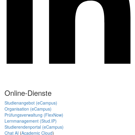
Online-Dienste
Studienangebot (eCampus)
Organisation (eCampus)
Prüfungsverwaltung (FlexNow)
Lernmanagement (Stud.IP)
Studierendenportal (eCampus)
Chat AI
(
Academic Cloud
)