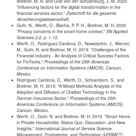
Breitner, M. H. and Graf von der Schulenburg, J.-M. 2020.
"Influencing factors for the digital transformation in the
financial services sector,"
Zeitschrift für die gesamte
Versicherungswissenschaft.
Guhr, N., Werth, O., Blacha, P. P. H., Breitner, M. H. 2020.
"Privacy concerns in the smart home context,"
SN Applied
Sciences 2.2
, p. 1-12.
Werth, O., Rodríguez Cardona, D., Nowatschin, J., Werner,
M., Guhr, N. and Breitner, M. H. 2019. "Challenges of the
Financial Industry - An Analysis of Critical Success Factors
for FinTechs,"
Proceedings of the 25th Americas
Conference on Information Systems (AMCIS), Cancún,
Mexico.
Rodríguez Cardona, D., Werth, O., Schoenborn, S., and
Breitner, M. H. 2019. "A Mixed Methods Analysis of the
Adoption and Diffusion of Chatbot Technology in the
German Insurance Sector,"
Proceedings of the 25th
Americas Conference on Information Systems (AMCIS),
Cancún, Mexico.
Werth, O., Guhr, N. and Breitner, M. H. 2019. "Smart Home
in Private Households: Status Quo, Discussion, and New
Insights,"
International Journal of Service Science,
Management, Engineering, and Technology (IJSSMET),