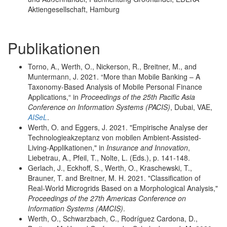
Aktiengesellschaft, Hamburg
Publikationen
Torno, A., Werth, O., Nickerson, R., Breitner, M., and
Muntermann, J. 2021. “More than Mobile Banking – A
Taxonomy-Based Analysis of Mobile Personal Finance
Applications,“ in
Proceedings of the 25th Pacific Asia
Conference on Information Systems (PACIS)
, Dubai, VAE,
AISeL
.
Werth, O. and Eggers, J. 2021. "Empirische Analyse der
Technologieakzeptanz von mobilen Ambient-Assisted-
Living-Applikationen," in
Insurance and Innovation
,
Liebetrau, A., Pfeil, T., Nolte, L. (Eds.), p. 141-148.
Gerlach, J., Eckhoff, S., Werth, O., Kraschewski, T.,
Brauner, T. and Breitner, M. H. 2021. "Classification of
Real-World Microgrids Based on a Morphological Analysis,"
Proceedings of the 27th Americas Conference on
Information Systems (AMCIS)
.
Werth, O., Schwarzbach, C., Rodríguez Cardona, D.,