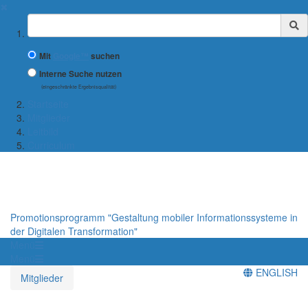
✖
Suchbegriff
Mit
Google™
suchen
Interne Suche nutzen
(eingeschränkte Ergebnisqualität)
Startseite
Mitglieder
Leitbild
Curriculum
Promotionsprogramm "Gestaltung mobiler Informationssysteme in
der Digitalen Transformation"
Menü
Menü
ENGLISH
Mitglieder