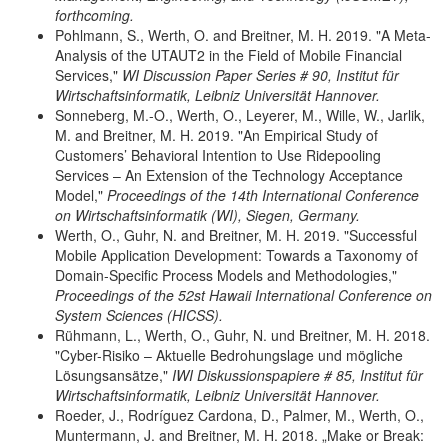
forthcoming.
Pohlmann, S., Werth, O. and Breitner, M. H. 2019. "A Meta-
Analysis of the UTAUT2 in the Field of Mobile Financial
Services,"
WI Discussion Paper Series # 90, Institut für
Wirtschaftsinformatik, Leibniz Universität Hannover.
Sonneberg, M.-O., Werth, O., Leyerer, M., Wille, W., Jarlik,
M. and Breitner, M. H. 2019. "An Empirical Study of
Customers’ Behavioral Intention to Use Ridepooling
Services – An Extension of the Technology Acceptance
Model,"
Proceedings of the 14th International Conference
on Wirtschaftsinformatik (WI), Siegen, Germany.
Werth, O., Guhr, N. and Breitner, M. H. 2019. "Successful
Mobile Application Development: Towards a Taxonomy of
Domain-Specific Process Models and Methodologies,"
Proceedings of the 52st Hawaii International Conference on
System Sciences (HICSS).
Rühmann, L., Werth, O., Guhr, N. und Breitner, M. H. 2018.
"Cyber-Risiko – Aktuelle Bedrohungslage und mögliche
Lösungsansätze,"
IWI Diskussionspapiere # 85, Institut für
Wirtschaftsinformatik, Leibniz Universität Hannover.
Roeder, J., Rodríguez Cardona, D., Palmer, M., Werth, O.,
Muntermann, J. and Breitner, M. H. 2018. „Make or Break: