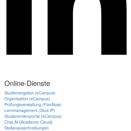
Online-Dienste
Studienangebot (eCampus)
Organisation (eCampus)
Prüfungsverwaltung (FlexNow)
Lernmanagement (Stud.IP)
Studierendenportal (eCampus)
Chat AI
(
Academic Cloud
)
Stellenausschreibungen