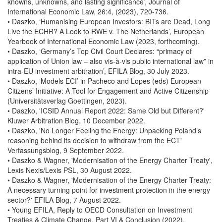
knowns, unknowns, and lasting significance’, Journal of
International Economic Law, 26:4, (2023), 720-736.
• Daszko, ‘Humanising European Investors: BITs are Dead, Long
Live the ECHR? A Look to RWE v. The Netherlands’, European
Yearbook of International Economic Law (2023, forthcoming).
• Daszko, ‘Germany’s Top Civil Court Declares: “primacy of
application of Union law – also vis-à-vis public international law” in
intra-EU investment arbitration’, EFILA Blog, 30 July 2023.
• Daszko, ‘Models ECI’ in Pacheco and Lopes (eds) European
Citizens’ Initiative: A Tool for Engagement and Active Citizenship
(Universitätsverlag Goettingen, 2023).
• Daszko, 'ICSID Annual Report 2022: Same Old but Different?'
Kluwer Arbitration Blog, 10 December 2022.
• Daszko, 'No Longer Feeling the Energy: Unpacking Poland’s
reasoning behind its decision to withdraw from the ECT'
Verfassungsblog, 9 September 2022.
• Daszko & Wagner, 'Modernisation of the Energy Charter Treaty',
Lexis Nexis/Lexis PSL, 30 August 2022.
• Daszko & Wagner, 'Modernisation of the Energy Charter Treaty:
A necessary turning point for investment protection in the energy
sector?' EFILA Blog, 7 August 2022.
• Young EFILA, Reply to OECD Consultation on Investment
Treaties & Climate Change, Part VI & Conclusion (2022).