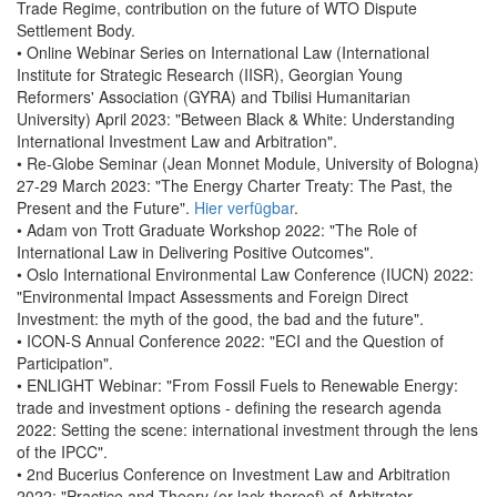
Trade Regime, contribution on the future of WTO Dispute
Settlement Body.
• Online Webinar Series on International Law (International
Institute for Strategic Research (IISR), Georgian Young
Reformers' Association (GYRA) and Tbilisi Humanitarian
University) April 2023: "Between Black & White: Understanding
International Investment Law and Arbitration".
• Re-Globe Seminar (Jean Monnet Module, University of Bologna)
27-29 March 2023: "The Energy Charter Treaty: The Past, the
Present and the Future".
Hier verfügbar
.
• Adam von Trott Graduate Workshop 2022: "The Role of
International Law in Delivering Positive Outcomes".
• Oslo International Environmental Law Conference (IUCN) 2022:
"Environmental Impact Assessments and Foreign Direct
Investment: the myth of the good, the bad and the future".
• ICON-S Annual Conference 2022: "ECI and the Question of
Participation".
• ENLIGHT Webinar: "From Fossil Fuels to Renewable Energy:
trade and investment options - defining the research agenda
2022: Setting the scene: international investment through the lens
of the IPCC".
• 2nd Bucerius Conference on Investment Law and Arbitration
2022: "Practice and Theory (or lack thereof) of Arbitrator