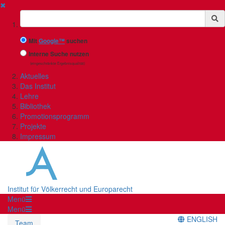
✖
Suchbegriff
Mit
Google™
suchen
Interne Suche nutzen
(eingeschränkte Ergebnisqualität)
Aktuelles
Das Institut
Lehre
Bibliothek
Promotionsprogramm
Projekte
Impressum
Institut für Völkerrecht und Europarecht
Menü
Menü
ENGLISH
Team