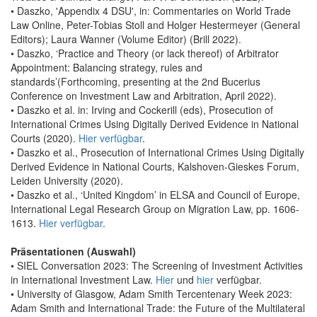
• Daszko, 'Appendix 4 DSU', in: Commentaries on World Trade
Law Online, Peter-Tobias Stoll and Holger Hestermeyer (General
Editors); Laura Wanner (Volume Editor) (Brill 2022).
• Daszko, ‘Practice and Theory (or lack thereof) of Arbitrator
Appointment: Balancing strategy, rules and
standards’(Forthcoming, presenting at the 2nd Bucerius
Conference on Investment Law and Arbitration, April 2022).
• Daszko et al. in: Irving and Cockerill (eds), Prosecution of
International Crimes Using Digitally Derived Evidence in National
Courts (2020).
Hier verfügbar
.
• Daszko et al., Prosecution of International Crimes Using Digitally
Derived Evidence in National Courts, Kalshoven-Gieskes Forum,
Leiden University (2020).
• Daszko et al., ‘United Kingdom’ in ELSA and Council of Europe,
International Legal Research Group on Migration Law, pp. 1606-
1613.
Hier verfügbar
.
Präsentationen (Auswahl)
• SIEL Conversation 2023: The Screening of Investment Activities
in International Investment Law.
Hier
und
hier
verfügbar.
• University of Glasgow, Adam Smith Tercentenary Week 2023:
Adam Smith and International Trade: the Future of the Multilateral