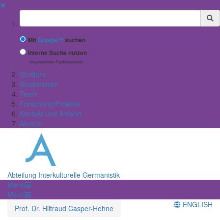
✖
Suchbegriff
Mit
Google™
suchen
Interne Suche nutzen
(eingeschränkte Ergebnisqualität)
Studium
Studierende
Team
Forschung/Projekte
Kontakt und Anfahrt
Alumni
Abteilung Interkulturelle Germanistik
Menü
Menü
ENGLISH
Prof. Dr. Hiltraud Casper-Hehne