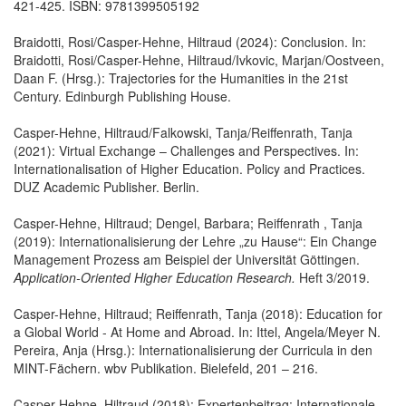
421-425. ISBN: 9781399505192
Braidotti, Rosi/Casper-Hehne, Hiltraud (2024): Conclusion. In:
Braidotti, Rosi/Casper-Hehne, Hiltraud/Ivkovic, Marjan/Oostveen,
Daan F. (Hrsg.): Trajectories for the Humanities in the 21st
Century. Edinburgh Publishing House.
Casper-Hehne, Hiltraud/Falkowski, Tanja/Reiffenrath, Tanja
(2021): Virtual Exchange – Challenges and Perspectives. In:
Internationalisation of Higher Education. Policy and Practices.
DUZ Academic Publisher. Berlin.
Casper-Hehne, Hiltraud; Dengel, Barbara; Reiffenrath , Tanja
(2019): Internationalisierung der Lehre „zu Hause“: Ein Change
Management Prozess am Beispiel der Universität Göttingen.
Application-Oriented Higher Education Research.
Heft 3/2019.
Casper-Hehne, Hiltraud; Reiffenrath, Tanja (2018): Education for
a Global World - At Home and Abroad. In: Ittel, Angela/Meyer N.
Pereira, Anja (Hrsg.): Internationalisierung der Curricula in den
MINT-Fächern. wbv Publikation. Bielefeld, 201 – 216.
Casper-Hehne, Hiltraud (2018): Expertenbeitrag: Internationale