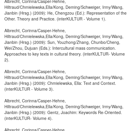
Albrecht, Corinna/Casper-Hehne,
Hiltraud/Chmielewska,Ella/Kong, Deming/Schweiger, Irmy/Wang,
Jianbin (Hrsg.) (2009): He, Chengzou (Ed.): Representation of the
Other. Theory and Practice. (interKULTUR - Volume 1).
Albrecht, Corinna/Casper-Hehne,
Hiltraud/Chmielewska,Ella/Kong, Deming/Schweiger, Irmy/Wang,
Jianbin (Hrsg.) (2009): Sun, Youzhong/Zhang, Chunbo/Cheng,
Wei/Zhou, Dujuan (Eds.): Intercultural mass communication.
Approaches to key texts in cultural theory. (interKULTUR- Volume
2).
Albrecht, Corinna/Casper-Hehne,
Hiltraud/Chmielewska,Ella/Kong, Deming/Schweiger, Irmy/Wang,
Jianbin (Hrsg.) (2009): Chmielewska, Ella: Text and Context.
(interKULTUR - Volume 3).
Albrecht, Corinna/Casper-Hehne,
Hiltraud/Chmielewska,Ella/Kong, Deming/Schweiger, Irmy/Wang,
Jianbin (Hrsg.) (2009): Gentz, Joachim: Keywords Re-Oriented.
(interKULTUR- Volume 4).
Albrecht, Corinna/Casper-Hehne,