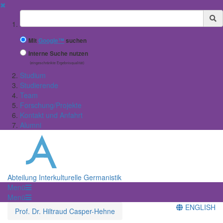
✖
Suchbegriff
Mit
Google™
suchen
Interne Suche nutzen
(eingeschränkte Ergebnisqualität)
Studium
Studierende
Team
Forschung/Projekte
Kontakt und Anfahrt
Alumni
Abteilung Interkulturelle Germanistik
Menü
Menü
ENGLISH
Prof. Dr. Hiltraud Casper-Hehne