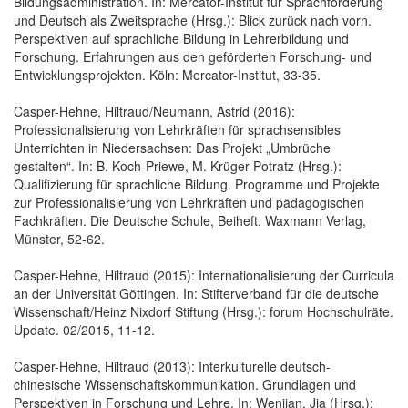
Bildungsadministration. In: Mercator-Institut für Sprachförderung
und Deutsch als Zweitsprache (Hrsg.): Blick zurück nach vorn.
Perspektiven auf sprachliche Bildung in Lehrerbildung und
Forschung. Erfahrungen aus den geförderten Forschung- und
Entwicklungsprojekten. Köln: Mercator-Institut, 33-35.
Casper-Hehne, Hiltraud/Neumann, Astrid (2016):
Professionalisierung von Lehrkräften für sprachsensibles
Unterrichten in Niedersachsen: Das Projekt „Umbrüche
gestalten“. In: B. Koch-Priewe, M. Krüger-Potratz (Hrsg.):
Qualifizierung für sprachliche Bildung. Programme und Projekte
zur Professionalisierung von Lehrkräften und pädagogischen
Fachkräften. Die Deutsche Schule, Beiheft. Waxmann Verlag,
Münster, 52-62.
Casper-Hehne, Hiltraud (2015): Internationalisierung der Curricula
an der Universität Göttingen. In: Stifterverband für die deutsche
Wissenschaft/Heinz Nixdorf Stiftung (Hrsg.): forum Hochschulräte.
Update. 02/2015, 11-12.
Casper-Hehne, Hiltraud (2013): Interkulturelle deutsch-
chinesische Wissenschaftskommunikation. Grundlagen und
Perspektiven in Forschung und Lehre. In: Wenjian, Jia (Hrsg.):