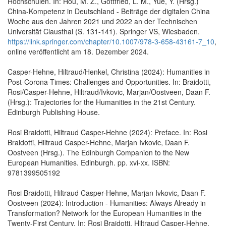
Hochschulen. In: Hou, M. Z., Gottfried, L. M., Yue, Y. (Hrsg.)
China-Kompetenz in Deutschland - Beiträge der digitalen China
Woche aus den Jahren 2021 und 2022 an der Technischen
Universität Clausthal (S. 131-141). Springer VS, Wiesbaden.
https://link.springer.com/chapter/10.1007/978-3-658-43161-7_10
,
online veröffentlicht am 18. Dezember 2024.
Casper-Hehne, Hiltraud/Henkel, Christina (2024): Humanities in
Post-Corona-Times: Challenges and Opportunities. In: Braidotti,
Rosi/Casper-Hehne, Hiltraud/Ivkovic, Marjan/Oostveen, Daan F.
(Hrsg.): Trajectories for the Humanities in the 21st Century.
Edinburgh Publishing House.
Rosi Braidotti, Hiltraud Casper-Hehne (2024): Preface. In: Rosi
Braidotti, Hiltraud Casper-Hehne, Marjan Ivkovic, Daan F.
Oostveen (Hrsg.). The Edinburgh Companion to the New
European Humanities. Edinburgh. pp. xvi-xx. ISBN:
9781399505192
Rosi Braidotti, Hiltraud Casper-Hehne, Marjan Ivkovic, Daan F.
Oostveen (2024): Introduction - Humanities: Always Already in
Transformation? Network for the European Humanities in the
Twenty-First Century. In: Rosi Braidotti, Hiltraud Casper-Hehne,