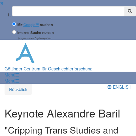
✖
Suchbegriff
Mit
Google™
suchen
Interne Suche nutzen
(eingeschränkte Ergebnisqualität)
Göttinger Centrum für Geschlechterforschung
Menü
Menü
ENGLISH
Rückblick
Keynote Alexandre Baril
"Cripping Trans Studies and