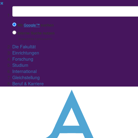
✖
Suchbegriff
Mit
Google™
suchen
Interne Suche nutzen
(eingeschränkte Ergebnisqualität)
Die Fakultät
Einrichtungen
Forschung
Studium
International
Gleichstellung
Beruf & Karriere