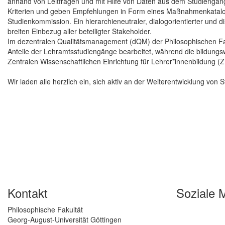
anhand von Leitfragen und mit Hilfe von Daten aus dem Studiengan
Kriterien und geben Empfehlungen in Form eines Maßnahmenkatalog
Studienkommission. Ein hierarchieneutraler, dialogorientierter und d
breiten Einbezug aller beteiligter Stakeholder.
Im dezentralen Qualitätsmanagement (dQM) der Philosophischen Fak
Anteile der Lehramtsstudiengänge bearbeitet, während die bildung
Zentralen Wissenschaftlichen Einrichtung für Lehrer*innenbildung (
Wir laden alle herzlich ein, sich aktiv an der Weiterentwicklung vo
Kontakt
Soziale 
Philosophische Fakultät
Georg-August-Universität Göttingen