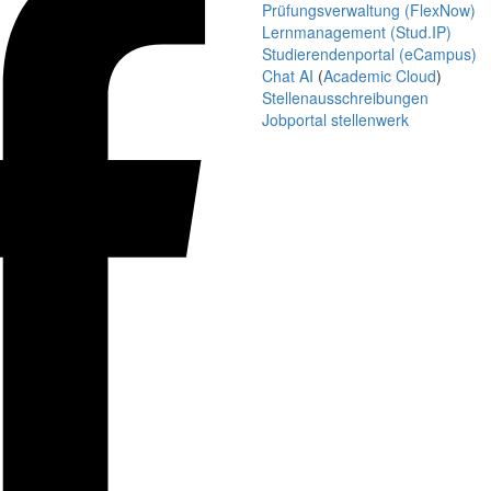
Prüfungsverwaltung (FlexNow)
Lernmanagement (Stud.IP)
Studierendenportal (eCampus)
Chat AI
(
Academic Cloud
)
Stellenausschreibungen
Jobportal stellenwerk