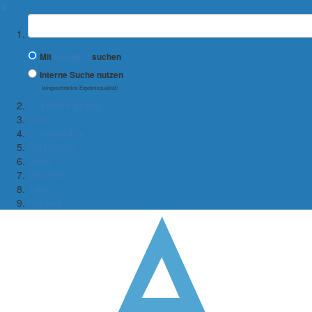
✖
Suchbegriff
Mit
Google™
suchen
Interne Suche nutzen
(eingeschränkte Ergebnisqualität)
← WiWi-Fakultät
Team
Lehrangebot
Forschung
iPads
Aktuelles
Jobs
Kontakt