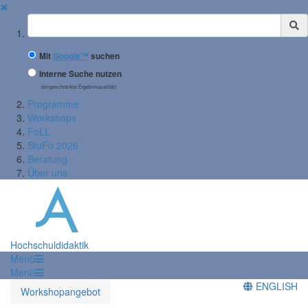
✖
Suchbegriff
Mit
Google™
suchen
Interne Suche nutzen
(eingeschränkte Ergebnisqualität)
Programme
Workshops
FoLL
StuFo 2026
Beratung
Über uns
Hochschuldidaktik
Menü
Menü
ENGLISH
Workshopangebot