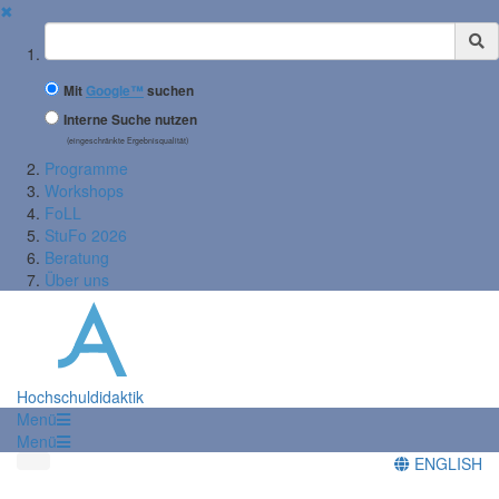
✖
Suchbegriff
Mit
Google™
suchen
Interne Suche nutzen
(eingeschränkte Ergebnisqualität)
Programme
Workshops
FoLL
StuFo 2026
Beratung
Über uns
Hochschuldidaktik
Menü
Menü
ENGLISH