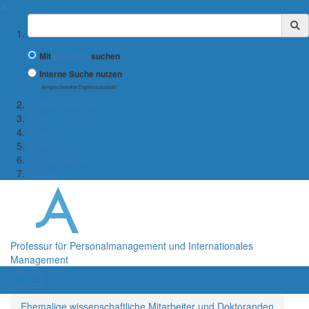
✖
Suchbegriff
Mit
Google™
suchen
Interne Suche nutzen
(eingeschränkte Ergebnisqualität)
← Wiwi-Fakultät
Team
Teaching
Research
Cooperations
Contact
Professur für Personalmanagement und Internationales
Management
Menü
Menü
Ehemalige wissenschaftliche Mitarbeiter und Doktoranden