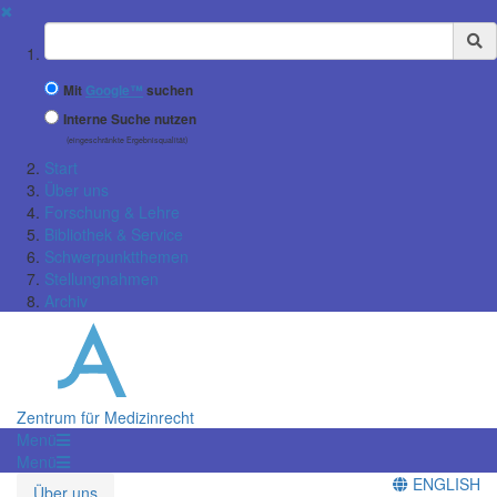
✖
Suchbegriff
Mit
Google™
suchen
Interne Suche nutzen
(eingeschränkte Ergebnisqualität)
Start
Über uns
Forschung & Lehre
Bibliothek & Service
Schwerpunktthemen
Stellungnahmen
Archiv
Zentrum für Medizinrecht
Menü
Menü
ENGLISH
Über uns