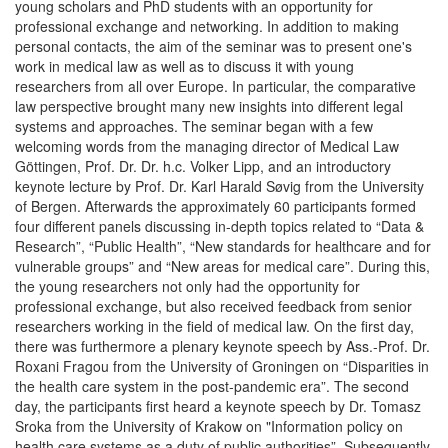
young scholars and PhD students with an opportunity for
professional exchange and networking. In addition to making
personal contacts, the aim of the seminar was to present one's
work in medical law as well as to discuss it with young
researchers from all over Europe. In particular, the comparative
law perspective brought many new insights into different legal
systems and approaches. The seminar began with a few
welcoming words from the managing director of Medical Law
Göttingen, Prof. Dr. Dr. h.c. Volker Lipp, and an introductory
keynote lecture by Prof. Dr. Karl Harald Søvig from the University
of Bergen. Afterwards the approximately 60 participants formed
four different panels discussing in-depth topics related to “Data &
Research”, “Public Health”, “New standards for healthcare and for
vulnerable groups” and “New areas for medical care”. During this,
the young researchers not only had the opportunity for
professional exchange, but also received feedback from senior
researchers working in the field of medical law. On the first day,
there was furthermore a plenary keynote speech by Ass.-Prof. Dr.
Roxani Fragou from the University of Groningen on “Disparities in
the health care system in the post-pandemic era”. The second
day, the participants first heard a keynote speech by Dr. Tomasz
Sroka from the University of Krakow on "Information policy on
health care systems as a duty of public authorities”. Subsequently