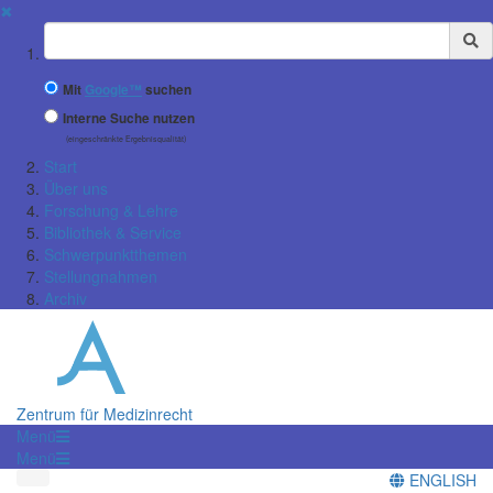
✖
Suchbegriff
Mit
Google™
suchen
Interne Suche nutzen
(eingeschränkte Ergebnisqualität)
Start
Über uns
Forschung & Lehre
Bibliothek & Service
Schwerpunktthemen
Stellungnahmen
Archiv
Zentrum für Medizinrecht
Menü
Menü
ENGLISH