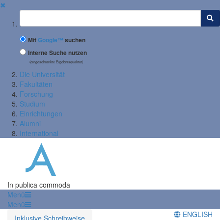
✖
Suchbegriff
Mit
Google™
suchen
Interne Suche nutzen
(eingeschränkte Ergebnisqualität)
Die Universität
Fakultäten
Forschung
Studium
Einrichtungen
Alumni
International
In publica commoda
Menü
Menü
ENGLISH
Inklusive Schreibweise