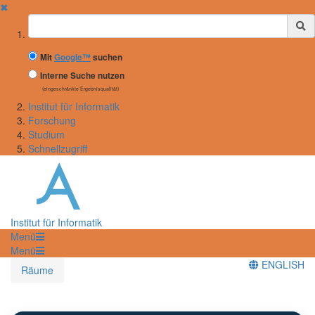
✖
Suchbegriff
Mit
Google™
suchen
Interne Suche nutzen
(eingeschränkte Ergebnisqualität)
Institut für Informatik
Forschung
Studium
Schnellzugriff
Institut für Informatik
Menü
Menü
ENGLISH
Räume